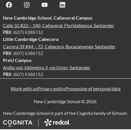
New Cambridge School, Cañaveral Campus
Calle 32 #22 – 140, Cañaveral, Floridablanca, Santander
PBX
: (607) 6386152
Little Cambridge Cabecera
Carrera 39 #44 – 72, Cabecera, Bucaramanga, Santander
PBX
: (607) 6386152
PreU Campus
Anillo vial, kilómetro 3, vía Girón, Santander
PBX
: (607) 6386152
Work with us
Privacy policy
Processing of personal data
New Cambridge School © 2026
New Cambridge School is part of the Cognita family of Schools