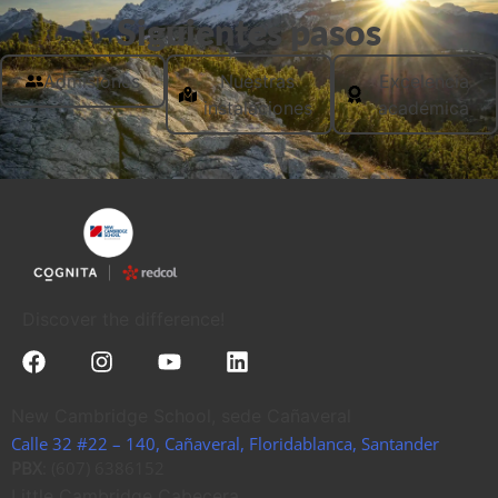
Siguientes pasos
Admisiones
Nuestras
Excelencia
instalaciones
académica
Discover the difference!
New Cambridge School, sede Cañaveral
Calle 32 #22 – 140, Cañaveral, Floridablanca, Santander
PBX
: (607) 6386152
Little Cambridge Cabecera