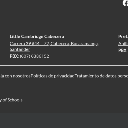
Little Cambridge Cabecera
Pre
Carrera 39 #44 – 72, Cabecera, Bucaramanga,
Anill
Santander
PBX
PBX
: (607) 6386152
ja con nosotros
Políticas de privacidad
Tratamiento de datos pers
y of Schools