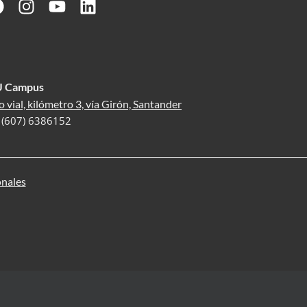
U Campus
o vial, kilómetro 3, vía Girón, Santander
: (607) 6386152
onales